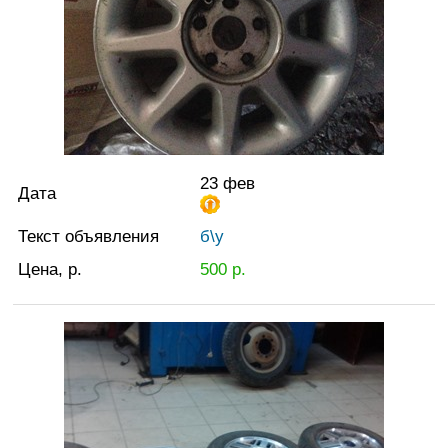
23 фев
Дата
Текст объявления
б\у
Цена, р.
500
р.