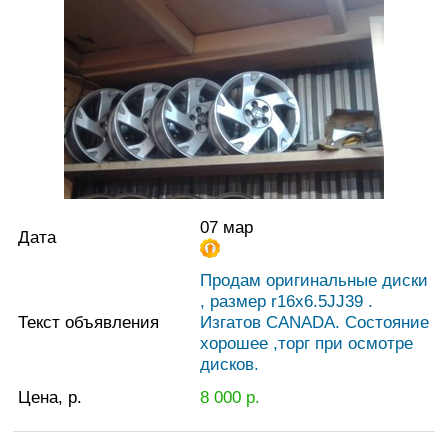
07 мар
Дата
Продам оригинальные диски
, размер r16x6.5JJ39 .
Текст объявления
Изгатов CANADA. Состояние
хорошее ,торг при осмотре
дисков.
Цена, р.
8 000
р.